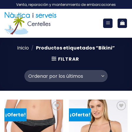
Saltar
Venta, reparación y mantenimiento de embarcaciones
al
contenido
Inicio
/
Productos etiquetados “Bikini”
FILTRAR
¡Oferta!
¡Oferta!
Añadir
Añadir
a la
a la
lista de
lista de
deseos
deseos