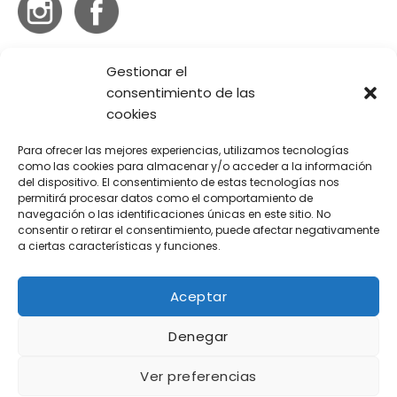
Gestionar el
Información
consentimiento de las
cookies
La Empresa
Para ofrecer las mejores experiencias, utilizamos tecnologías
como las cookies para almacenar y/o acceder a la información
Ropa de Mujer
del dispositivo. El consentimiento de estas tecnologías nos
permitirá procesar datos como el comportamiento de
Ropa de Hombre
navegación o las identificaciones únicas en este sitio. No
consentir o retirar el consentimiento, puede afectar negativamente
Política de privacidad
a ciertas características y funciones.
Condiciones generales de uso y contratación
Aceptar
Denegar
Ver preferencias
Visa
MasterCard
MasterCard
American