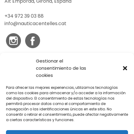
Alt Empordà, Girona,
España
+34 972 39 03 88
info@nauticacentelles.cat
Gestionar el
Información
consentimiento de las
cookies
La Empresa
Para ofrecer las mejores experiencias, utilizamos tecnologías
como las cookies para almacenar y/o acceder a la información
Ropa de Mujer
del dispositivo. El consentimiento de estas tecnologías nos
permitirá procesar datos como el comportamiento de
Ropa de Hombre
navegación o las identificaciones únicas en este sitio. No
consentir o retirar el consentimiento, puede afectar negativamente
Política de privacidad
a ciertas características y funciones.
Condiciones generales de uso y contratación